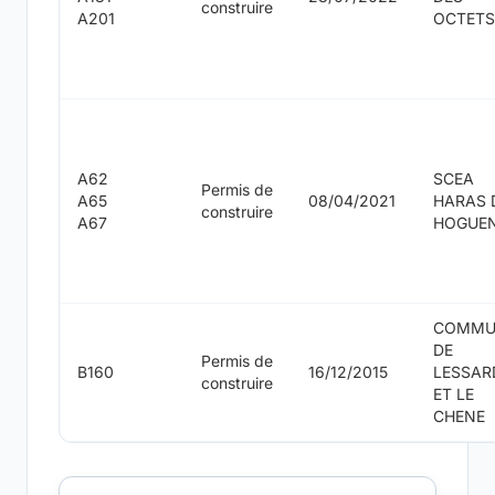
construire
A201
OCTETS
A62
SCEA
Permis de
A65
08/04/2021
HARAS 
construire
A67
HOGUE
COMMU
DE
Permis de
B160
16/12/2015
LESSAR
construire
ET LE
CHENE