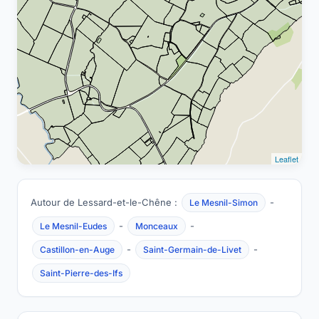
Leaflet
Autour de Lessard-et-le-Chêne :
-
Le Mesnil-Simon
-
-
Le Mesnil-Eudes
Monceaux
-
-
Castillon-en-Auge
Saint-Germain-de-Livet
Saint-Pierre-des-Ifs