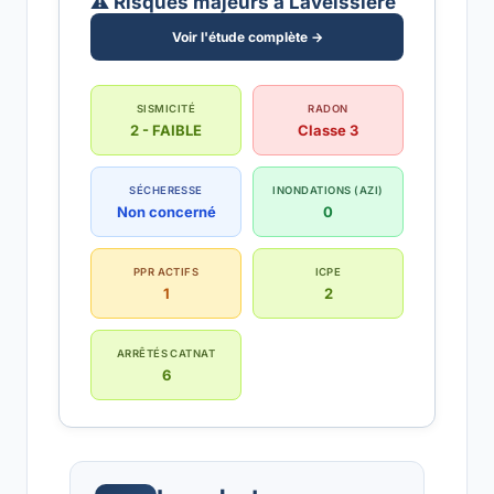
⚠️ Risques majeurs à Laveissière
Voir l'étude complète →
SISMICITÉ
RADON
2 - FAIBLE
Classe 3
SÉCHERESSE
INONDATIONS (AZI)
Non concerné
0
PPR ACTIFS
ICPE
1
2
ARRÊTÉS CATNAT
6