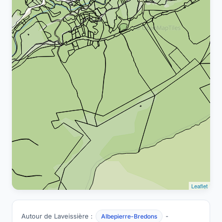
Leaflet
Autour de Laveissière :
-
Albepierre-Bredons