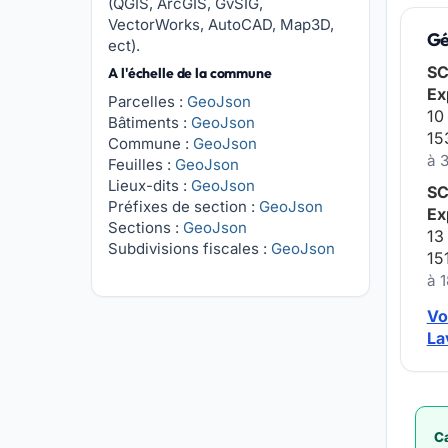
(QGIS, ArcGIS, GvSIG,
VectorWorks, AutoCAD, Map3D,
Gé
ect).
SC
A l'échelle de la commune
Ex
Parcelles :
GeoJson
10
Bâtiments :
GeoJson
15
Commune :
GeoJson
à 
Feuilles :
GeoJson
Lieux-dits :
GeoJson
SC
Préfixes de section :
GeoJson
Ex
Sections :
GeoJson
13
Subdivisions fiscales :
GeoJson
15
à 
Vo
La
Ca