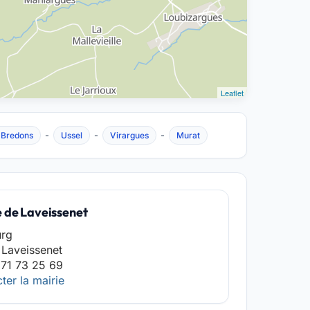
Leaflet
-
-
-
-Bredons
Ussel
Virargues
Murat
e de Laveissenet
urg
Laveissenet
71 73 25 69
ter la mairie