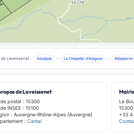
 de Laveissenet :
-
-
Valuéjols
La Chapelle-d'Alagnon
Albepierre
propos de Laveissenet
Mairi
de postal : 15300
Le Bo
de INSEE : 15100
15300 
gion : Auvergne-Rhône-Alpes (Auvergne)
+33 4 
partement :
Cantal
Contac