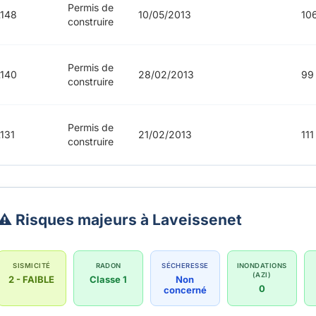
Permis de
148
10/05/2013
10
construire
Permis de
140
28/02/2013
99
construire
Permis de
131
21/02/2013
111
construire
⚠️ Risques majeurs à Laveissenet
SISMICITÉ
RADON
SÉCHERESSE
INONDATIONS
(AZI)
2 - FAIBLE
Classe 1
Non
0
concerné