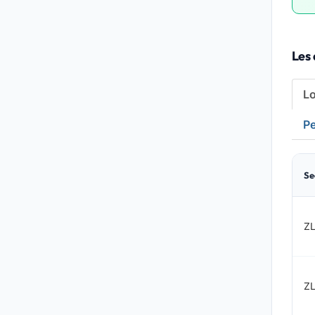
Les 
L
Pe
Se
ZL
ZL