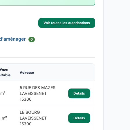
Voir toutes les autorisations
 d'aménager
0
face
Adresse
itable
5 RUE DES MAZES
 m²
LAVEISSENET
Détails
15300
LE BOURG
3 m²
LAVEISSENET
Détails
15300