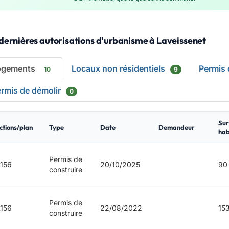
dernières autorisations d'urbanisme à Laveissenet
ogements
Locaux non résidentiels
Permis
10
9
rmis de démolir
0
Sur
ctions/plan
Type
Date
Demandeur
hab
Permis de
156
20/10/2025
90
construire
Permis de
156
22/08/2022
15
construire