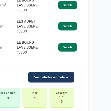
LE BOURG
6 m²
LAVEISSENET
Détails
15300
LES ADRET
 m²
LAVEISSENET
Détails
15300
LE BOURG
 m²
LAVEISSENET
Détails
15300
Voir l'étude complète →
PPR ACTIFS
ICPE
ARRÊTÉS
CATNAT
0
1
5