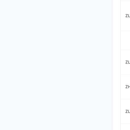
ZL
ZL
Z
ZL