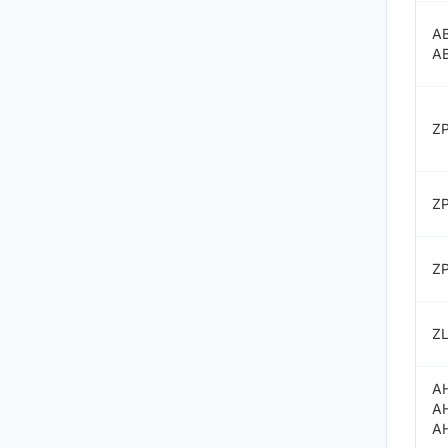
A
A
Z
Z
Z
ZL
A
A
A