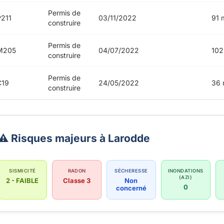
Permis de
211
03/11/2022
91 
construire
Permis de
M205
04/07/2022
102
construire
Permis de
C19
24/05/2022
36 
construire
⚠️ Risques majeurs à Larodde
SISMICITÉ
RADON
SÉCHERESSE
INONDATIONS
(AZI)
2 - FAIBLE
Classe 3
Non
0
concerné