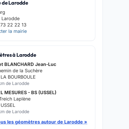
e de Larodde
urg
 Larodde
 73 22 22 13
ter la mairie
tres à Larodde
et BLANCHARD Jean-Luc
emin de la Suchère
 LA BOURBOULE
 km de Larodde
L MESURES - BS (USSEL)
Treich Laplène
 USSEL
 km de Larodde
ous les géomètres autour de Larodde »