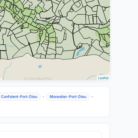
Leaflet
-
-
Confolent-Port-Dieu
Monestier-Port-Dieu