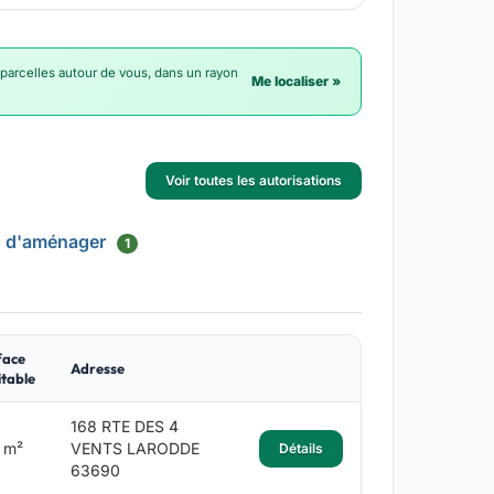
 parcelles autour de vous, dans un rayon
Me localiser »
Voir toutes les autorisations
s d'aménager
1
face
Adresse
table
168 RTE DES 4
 m²
VENTS LARODDE
Détails
63690