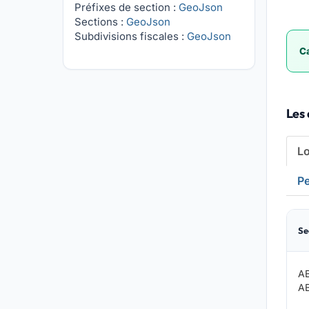
Préfixes de section :
GeoJson
Sections :
GeoJson
Subdivisions fiscales :
GeoJson
Ca
Les 
L
Pe
Se
A
A