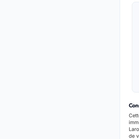
Cons
Cett
immo
Laro
de v