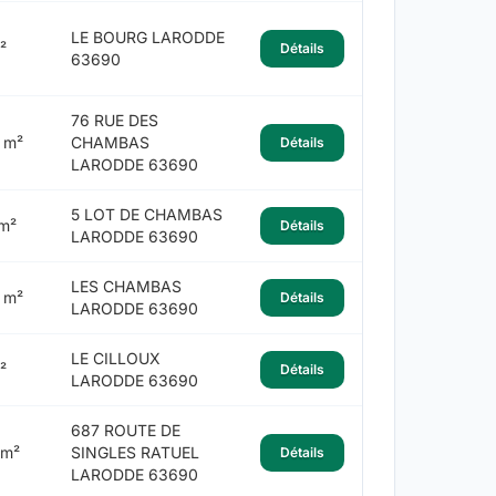
LE BOURG LARODDE
²
Détails
63690
76 RUE DES
 m²
CHAMBAS
Détails
LARODDE 63690
5 LOT DE CHAMBAS
m²
Détails
LARODDE 63690
LES CHAMBAS
 m²
Détails
LARODDE 63690
LE CILLOUX
²
Détails
LARODDE 63690
687 ROUTE DE
 m²
SINGLES RATUEL
Détails
LARODDE 63690