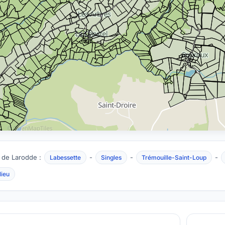
 de Larodde :
-
-
-
Labessette
Singles
Trémouille-Saint-Loup
lieu