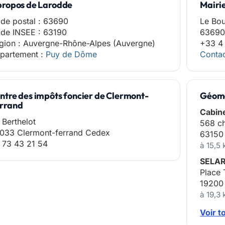
propos de Larodde
Mairi
de postal : 63690
Le Bo
de INSEE : 63190
63690
gion : Auvergne-Rhône-Alpes (Auvergne)
+33 4
partement :
Puy de Dôme
Contac
ntre des impôts foncier de Clermont-
Géomè
rrand
Cabin
 Berthelot
568 ch
033 Clermont-ferrand Cedex
63150
 73 43 21 54
à 15,5
SELAR
Place 
19200
à 19,3
Voir t