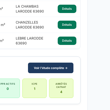
LA CHAMBAS
m²
Détails
LARODDE 63690
CHANZELLES
 m²
Détails
LARODDE 63690
LEBRE LARODDE
m²
Détails
63690
Voir l'étude complète →
PPR ACTIFS
ICPE
ARRÊTÉS
CATNAT
0
1
4