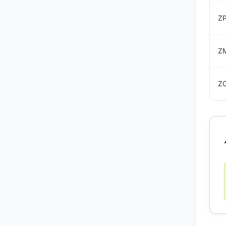
ZP
Z
Z