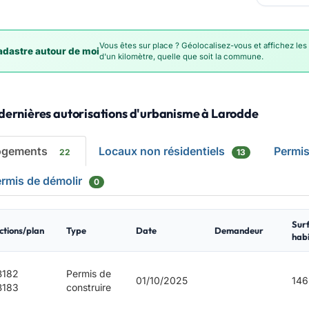
Vous êtes sur place ? Géolocalisez-vous et affichez les
dastre autour de moi
d'un kilomètre, quelle que soit la commune.
dernières autorisations d'urbanisme à Larodde
ogements
Locaux non résidentiels
Permi
22
13
rmis de démolir
0
Sur
ctions/plan
Type
Date
Demandeur
habi
B182
Permis de
01/10/2025
146
B183
construire