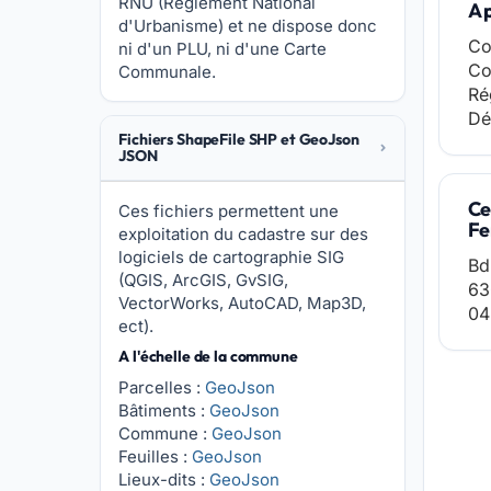
RNU (Réglement National
A 
d'Urbanisme) et ne dispose donc
Co
ni d'un PLU, ni d'une Carte
Co
Communale.
Ré
Dé
Fichiers ShapeFile SHP et GeoJson
JSON
Ce
Ces fichiers permettent une
Fe
exploitation du cadastre sur des
logiciels de cartographie SIG
Bd
(QGIS, ArcGIS, GvSIG,
63
VectorWorks, AutoCAD, Map3D,
04
ect).
A l'échelle de la commune
Parcelles :
GeoJson
Bâtiments :
GeoJson
Commune :
GeoJson
Feuilles :
GeoJson
Lieux-dits :
GeoJson