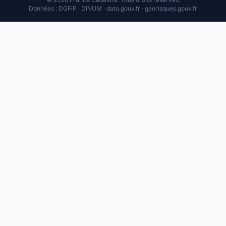
Données : DGFiP · DINUM · data.gouv.fr · georisques.gouv.fr