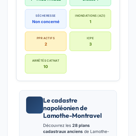
SÉCHERESSE
INONDATIONS (AZI)
Non concerné
1
PPR ACTIFS
ICPE
2
3
ARRÊTÉS CATNAT
10
Le cadastre
napoléonien de
Lamothe-Montravel
Découvrez les
28 plans
cadastraux anciens
de Lamothe-