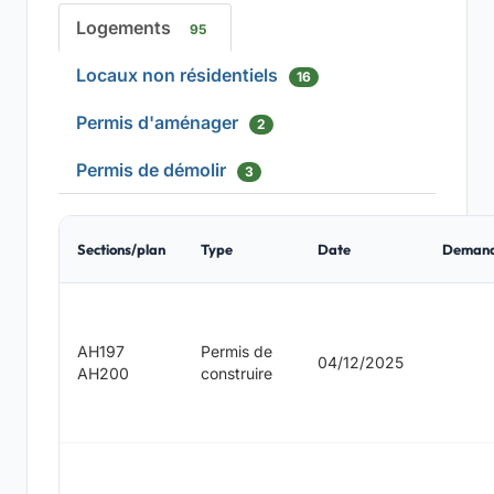
Logements
95
Locaux non résidentiels
16
Permis d'aménager
2
Permis de démolir
3
Sections/plan
Type
Date
Deman
AH197
Permis de
04/12/2025
AH200
construire