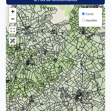
+
Carte
−
Satellite