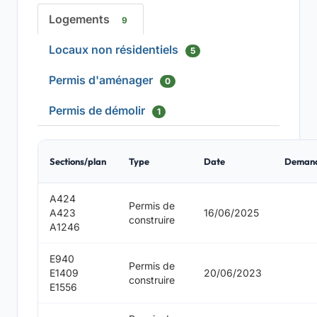
Logements
9
Locaux non résidentiels
5
Permis d'aménager
0
Permis de démolir
1
Sections/plan
Type
Date
Deman
A424
Permis de
A423
16/06/2025
construire
A1246
E940
Permis de
E1409
20/06/2023
construire
E1556