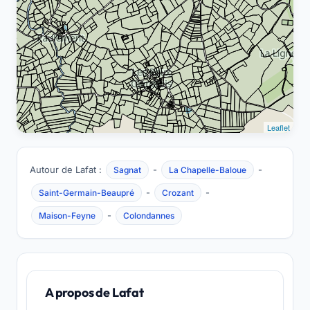
Leaflet
Autour de Lafat :
-
-
Sagnat
La Chapelle-Baloue
-
-
Saint-Germain-Beaupré
Crozant
-
Maison-Feyne
Colondannes
A propos de Lafat