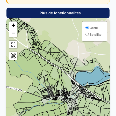
Plus de fonctionnalités
+
Carte
−
Satellite