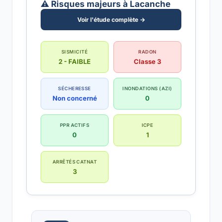
⚠️ Risques majeurs à Lacanche
Voir l'étude complète →
SISMICITÉ
RADON
2 - FAIBLE
Classe 3
SÉCHERESSE
INONDATIONS (AZI)
Non concerné
0
PPR ACTIFS
ICPE
0
1
ARRÊTÉS CATNAT
3