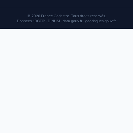
© 2026 France Cadastre. Tous droits réservés.
Données : DGFiP · DINUM · data.gouv.fr · georisques.gouv.fr