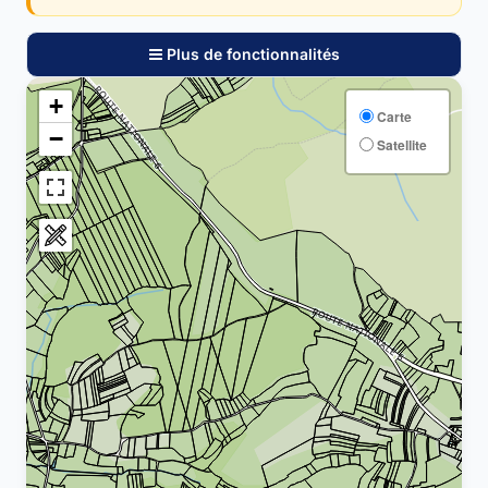
Plus de fonctionnalités
+
Carte
−
Satellite