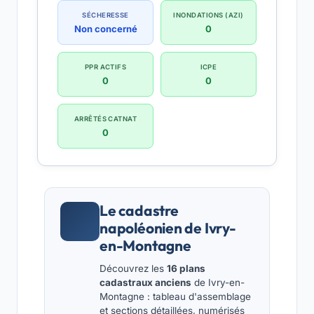
SÉCHERESSE
INONDATIONS (AZI)
Non concerné
0
PPR ACTIFS
ICPE
0
0
ARRÊTÉS CATNAT
0
Le cadastre
napoléonien de Ivry-
en-Montagne
Découvrez les
16 plans
cadastraux anciens
de Ivry-en-
Montagne : tableau d'assemblage
et sections détaillées, numérisés