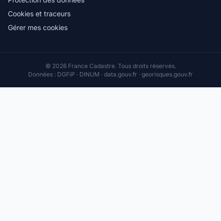
Cookies et traceurs
Gérer mes cookies
© 2026 France Cadastre. Tous droits réservés.
Données : DGFiP · DINUM · data.gouv.fr · georisques.gouv.fr