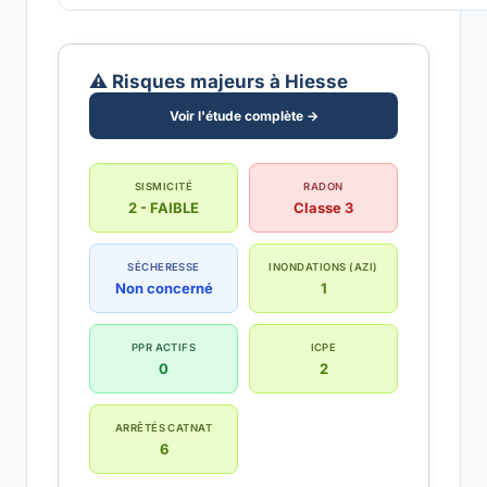
⚠️ Risques majeurs à Hiesse
Voir l'étude complète →
SISMICITÉ
RADON
2 - FAIBLE
Classe 3
SÉCHERESSE
INONDATIONS (AZI)
Non concerné
1
PPR ACTIFS
ICPE
0
2
ARRÊTÉS CATNAT
6