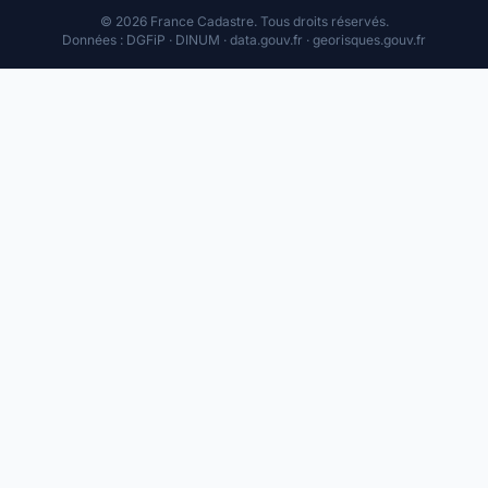
© 2026 France Cadastre. Tous droits réservés.
Données : DGFiP · DINUM · data.gouv.fr · georisques.gouv.fr