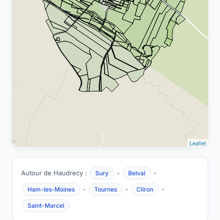
Leaflet
Autour de Haudrecy :
-
-
Sury
Belval
-
-
-
Ham-les-Moines
Tournes
Cliron
Saint-Marcel