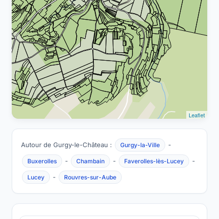
Leaflet
Autour de Gurgy-le-Château :
-
Gurgy-la-Ville
-
-
-
Buxerolles
Chambain
Faverolles-lès-Lucey
-
Lucey
Rouvres-sur-Aube