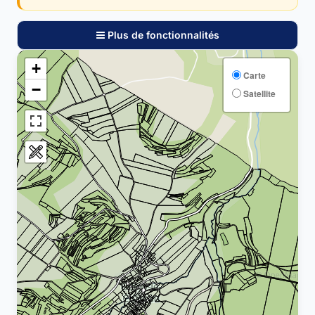
Plus de fonctionnalités
+
Carte
−
Satellite