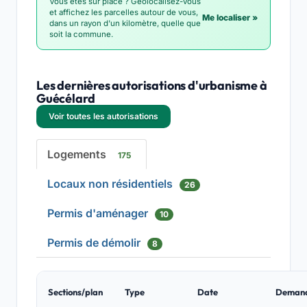
Vous êtes sur place ? Géolocalisez-vous
et affichez les parcelles autour de vous,
Me localiser »
dans un rayon d'un kilomètre, quelle que
soit la commune.
Les dernières autorisations d'urbanisme à
Guécélard
Voir toutes les autorisations
Logements
175
Locaux non résidentiels
26
Permis d'aménager
10
Permis de démolir
8
Sections/plan
Type
Date
Deman