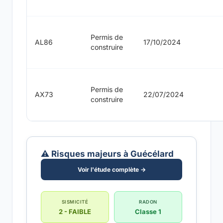
Permis de
AL86
17/10/2024
construire
Permis de
AX73
22/07/2024
construire
⚠️ Risques majeurs à Guécélard
Voir l'étude complète →
SISMICITÉ
RADON
2 - FAIBLE
Classe 1