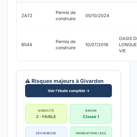
Permis de
ZA72
05/10/2024
construire
OASIS D
Permis de
B544
10/07/2018
LONGUE
construire
VIE
⚠️ Risques majeurs à Givardon
Voir l'étude complète →
SISMICITÉ
RADON
2 - FAIBLE
Classe 1
SÉCHERESSE
INONDATIONS (AZI)