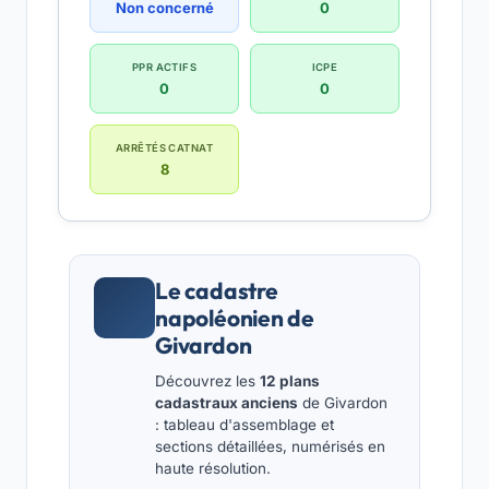
Non concerné
0
PPR ACTIFS
ICPE
0
0
ARRÊTÉS CATNAT
8
Le cadastre
napoléonien de
Givardon
Découvrez les
12 plans
cadastraux anciens
de Givardon
: tableau d'assemblage et
sections détaillées, numérisés en
haute résolution.