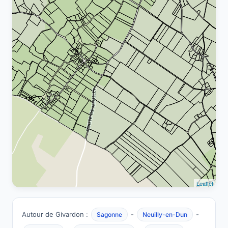
Leaflet
Autour de Givardon :
-
-
Sagonne
Neuilly-en-Dun