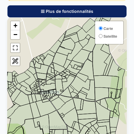
Plus de fonctionnalités
+
Carte
−
Satellite