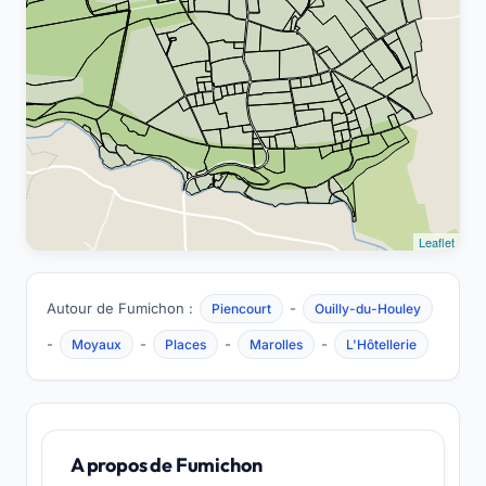
Leaflet
Autour de Fumichon :
-
Piencourt
Ouilly-du-Houley
-
-
-
-
Moyaux
Places
Marolles
L'Hôtellerie
A propos de Fumichon