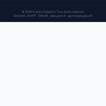
© 2026 France Cadastre. Tous droits réservés.
Données : DGFiP · DINUM · data.gouv.fr · georisques.gouv.fr