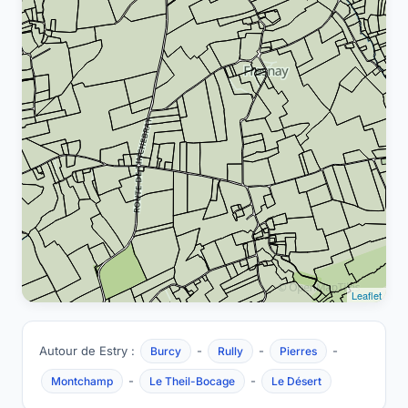
Leaflet
Autour de Estry :
-
-
-
Burcy
Rully
Pierres
-
-
Montchamp
Le Theil-Bocage
Le Désert