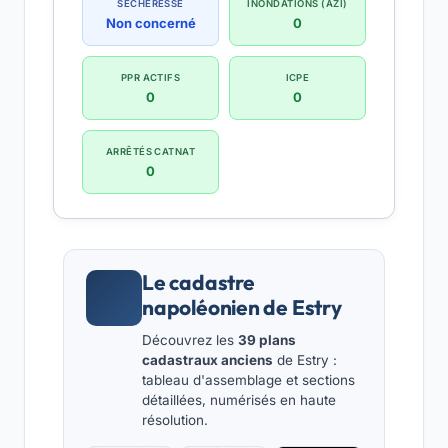
SÉCHERESSE
INONDATIONS (AZI)
Non concerné
0
PPR ACTIFS
ICPE
0
0
ARRÊTÉS CATNAT
0
Le cadastre
napoléonien de Estry
Découvrez les
39 plans
cadastraux anciens
de Estry :
tableau d'assemblage et sections
détaillées, numérisés en haute
résolution.