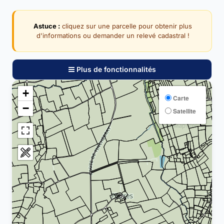
Astuce :
cliquez sur une parcelle pour obtenir plus
d'informations ou demander un relevé cadastral !
Plus de fonctionnalités
+
Carte
−
Satellite