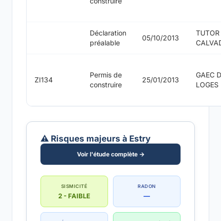
construire
Déclaration
TUTOR
05/10/2013
préalable
CALVA
Permis de
GAEC 
ZI134
25/01/2013
construire
LOGES
⚠️ Risques majeurs à Estry
Voir l'étude complète →
SISMICITÉ
RADON
2 - FAIBLE
—