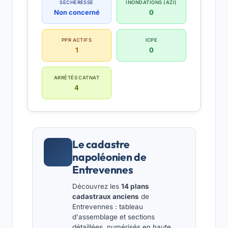
SÉCHERESSE
INONDATIONS (AZI)
Non concerné
0
PPR ACTIFS
ICPE
1
0
ARRÊTÉS CATNAT
4
Le cadastre
napoléonien de
Entrevennes
Découvrez les
14 plans
cadastraux anciens
de
Entrevennes : tableau
d'assemblage et sections
détaillées, numérisés en haute