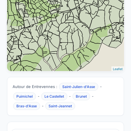
Leaflet
Autour de Entrevennes :
-
Saint-Julien-d'Asse
-
-
-
Puimichel
Le Castellet
Brunet
-
Bras-d'Asse
Saint-Jeannet