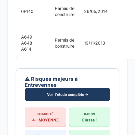
Permis de
0F140
26/05/2014
construire
A649
Permis de
A648
19/11/2013
construire
A614
⚠️ Risques majeurs à
Entrevennes
Voir l'étude complète →
SISMICITÉ
RADON
4 - MOYENNE
Classe 1