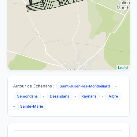
Leaflet
Autour de Échenans :
-
Saint-Julien-lès-Montbéliard
-
-
-
Semondans
Désandans
Raynans
Aibre
-
Sainte-Marie