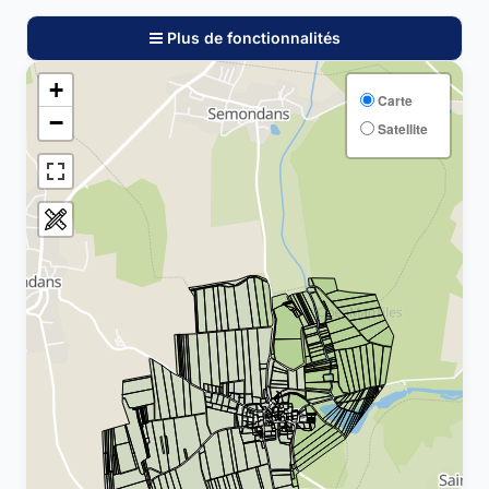
Plus de fonctionnalités
+
Carte
−
Satellite