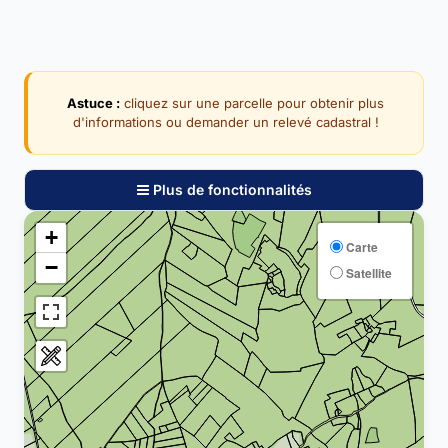
Astuce :
cliquez sur une parcelle pour obtenir plus
d'informations ou demander un relevé cadastral !
Plus de fonctionnalités
+
Carte
−
Satellite