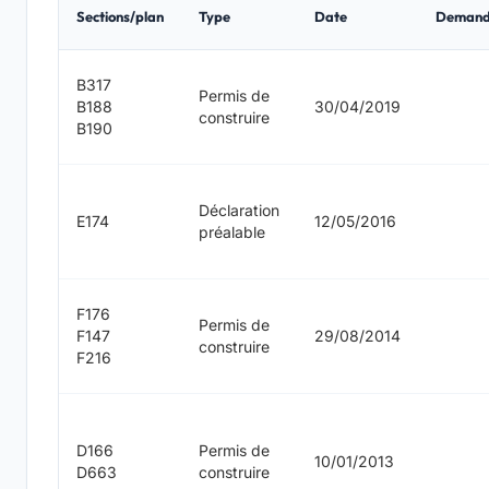
Sections/plan
Type
Date
Demand
B317
Permis de
B188
30/04/2019
construire
B190
Déclaration
E174
12/05/2016
préalable
F176
Permis de
F147
29/08/2014
construire
F216
D166
Permis de
10/01/2013
D663
construire