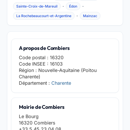
-
-
Sainte-Croix-de-Mareuil
Édon
-
La Rochebeaucourt-et-Argentine
Mainzac
A propos de Combiers
Code postal : 16320
Code INSEE : 16103
Région : Nouvelle-Aquitaine (Poitou
Charente)
Département :
Charente
Mairie de Combiers
Le Bourg
16320 Combiers
+33 5 45 23 04 08