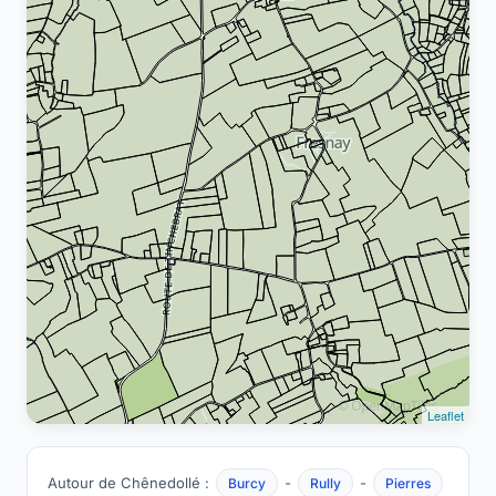
Leaflet
Autour de Chênedollé :
-
-
Burcy
Rully
Pierres