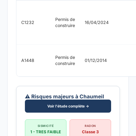
Permis de
C1232
16/04/2024
construire
Permis de
A1448
01/12/2014
construire
⚠️ Risques majeurs à Chaumeil
Voir l'étude complète →
SISMICITÉ
RADON
1 - TRES FAIBLE
Classe 3