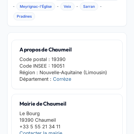
-
-
-
-
Meyrignac-l'Église
Veix
Sarran
Pradines
A propos de Chaumeil
Code postal : 19390
Code INSEE : 19051
Région : Nouvelle-Aquitaine (Limousin)
Département :
Corrèze
Mairie de Chaumeil
Le Bourg
19390 Chaumeil
+33 5 55 21 34 11
Contacter la mairie