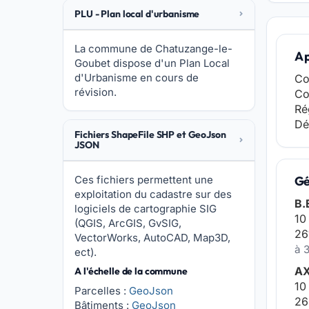
PLU - Plan local d'urbanisme
La commune de Chatuzange-le-
A 
Goubet dispose d'un Plan Local
d'Urbanisme en cours de
Co
révision.
Co
Ré
Dé
Fichiers ShapeFile SHP et GeoJson
JSON
Ces fichiers permettent une
Gé
exploitation du cadastre sur des
B.
logiciels de cartographie SIG
10
(QGIS, ArcGIS, GvSIG,
26
VectorWorks, AutoCAD, Map3D,
à 
ect).
AX
A l'échelle de la commune
10
Parcelles :
GeoJson
26
Bâtiments :
GeoJson