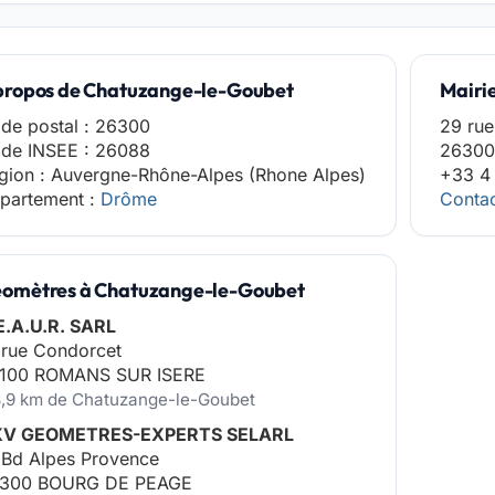
propos de Chatuzange-le-Goubet
Mairi
de postal : 26300
29 rue
de INSEE : 26088
2630
gion : Auvergne-Rhône-Alpes (Rhone Alpes)
+33 4
partement :
Drôme
Contac
omètres à Chatuzange-le-Goubet
E.A.U.R. SARL
 rue Condorcet
100 ROMANS SUR ISERE
3,9 km de Chatuzange-le-Goubet
V GEOMETRES-EXPERTS SELARL
 Bd Alpes Provence
300 BOURG DE PEAGE