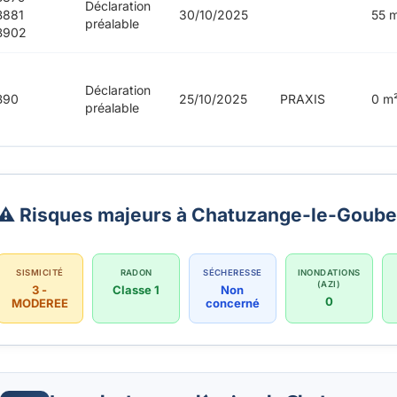
Déclaration
B881
30/10/2025
55 
préalable
B902
Déclaration
B90
25/10/2025
PRAXIS
0 m
préalable
⚠️ Risques majeurs à Chatuzange-le-Goube
SISMICITÉ
RADON
SÉCHERESSE
INONDATIONS
(AZI)
3 -
Classe 1
Non
0
MODEREE
concerné