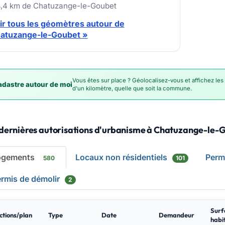
4,4 km de Chatuzange-le-Goubet
ir tous les géomètres autour de
atuzange-le-Goubet »
Vous êtes sur place ? Géolocalisez-vous et affichez les
dastre autour de moi
d'un kilomètre, quelle que soit la commune.
 dernières autorisations d'urbanisme à Chatuzange-le-
ogements
Locaux non résidentiels
Perm
580
101
rmis de démolir
2
Surf
ctions/plan
Type
Date
Demandeur
habi