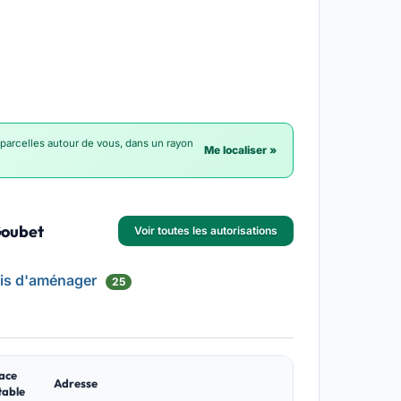
 parcelles autour de vous, dans un rayon
Me localiser »
Goubet
Voir toutes les autorisations
is d'aménager
25
ace
Adresse
table