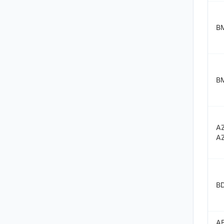
B
B
A
A
B
A