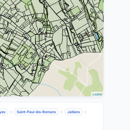
Leaflet
-
-
-
yes
Saint-Paul-lès-Romans
Jaillans