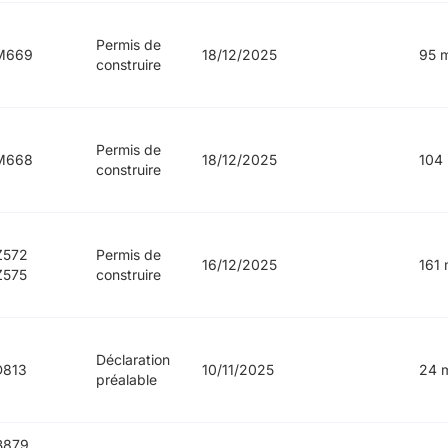
Permis de
M669
18/12/2025
95 
construire
Permis de
M668
18/12/2025
104
construire
Z572
Permis de
16/12/2025
161 
Z575
construire
Déclaration
D813
10/11/2025
24 
préalable
B879