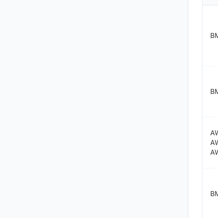
B
B
A
A
A
B