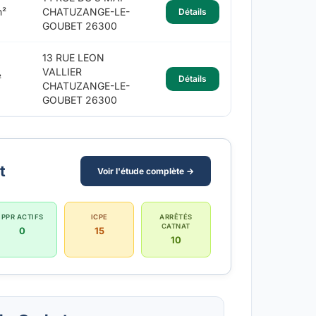
m²
CHATUZANGE-LE-
Détails
GOUBET 26300
13 RUE LEON
VALLIER
²
Détails
CHATUZANGE-LE-
GOUBET 26300
t
Voir l'étude complète →
PPR ACTIFS
ICPE
ARRÊTÉS
CATNAT
0
15
10