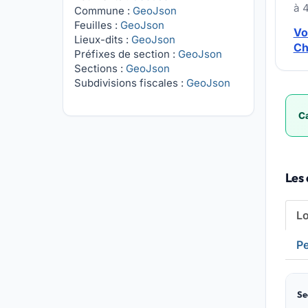
à 
Commune :
GeoJson
Feuilles :
GeoJson
Vo
Lieux-dits :
GeoJson
Ch
Préfixes de section :
GeoJson
Sections :
GeoJson
Subdivisions fiscales :
GeoJson
Ca
Les
L
Pe
Se