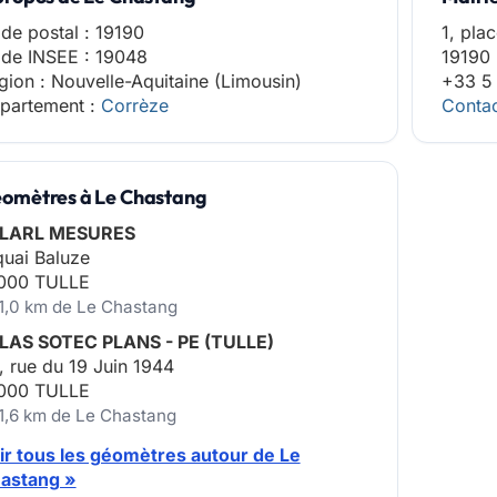
de postal : 19190
1, pla
de INSEE : 19048
19190
gion : Nouvelle-Aquitaine (Limousin)
+33 5
partement :
Corrèze
Contac
omètres à Le Chastang
LARL MESURES
quai Baluze
000 TULLE
11,0 km de Le Chastang
LAS SOTEC PLANS - PE (TULLE)
, rue du 19 Juin 1944
000 TULLE
11,6 km de Le Chastang
ir tous les géomètres autour de Le
astang »