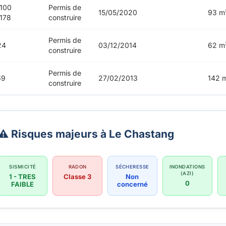
100
Permis de
15/05/2020
93 m
178
construire
Permis de
24
03/12/2014
62 m
construire
Permis de
69
27/02/2013
142 
construire
⚠️ Risques majeurs à Le Chastang
SISMICITÉ
RADON
SÉCHERESSE
INONDATIONS
(AZI)
1 - TRES
Classe 3
Non
0
FAIBLE
concerné