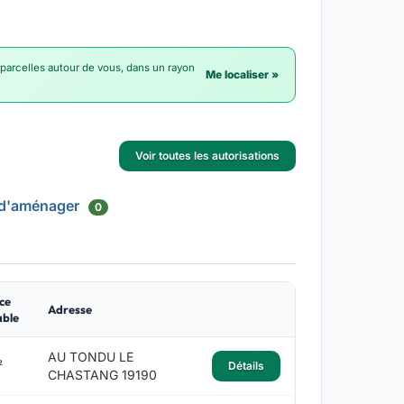
 parcelles autour de vous, dans un rayon
Me localiser »
Voir toutes les autorisations
 d'aménager
0
ce
Adresse
able
AU TONDU LE
²
Détails
CHASTANG 19190