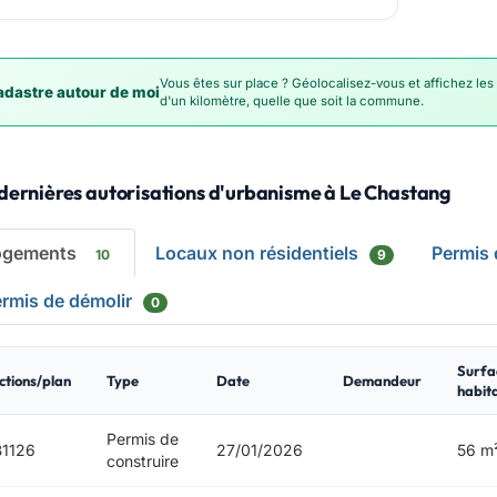
Vous êtes sur place ? Géolocalisez-vous et affichez les
dastre autour de moi
d'un kilomètre, quelle que soit la commune.
dernières autorisations d'urbanisme à Le Chastang
ogements
Locaux non résidentiels
Permis
10
9
rmis de démolir
0
Surfa
ctions/plan
Type
Date
Demandeur
habit
Permis de
1126
27/01/2026
56 m
construire