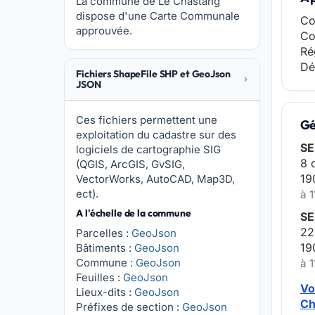
La commune de Le Chastang
dispose d'une Carte Communale
Co
approuvée.
Co
Ré
Dé
Fichiers ShapeFile SHP et GeoJson
JSON
Ces fichiers permettent une
Gé
exploitation du cadastre sur des
SE
logiciels de cartographie SIG
8 
(QGIS, ArcGIS, GvSIG,
19
VectorWorks, AutoCAD, Map3D,
ect).
à 
A l'échelle de la commune
SE
22
Parcelles :
GeoJson
19
Bâtiments :
GeoJson
Commune :
GeoJson
à 
Feuilles :
GeoJson
Vo
Lieux-dits :
GeoJson
Ch
Préfixes de section :
GeoJson