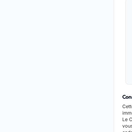
Cons
Cett
immo
Le C
vous