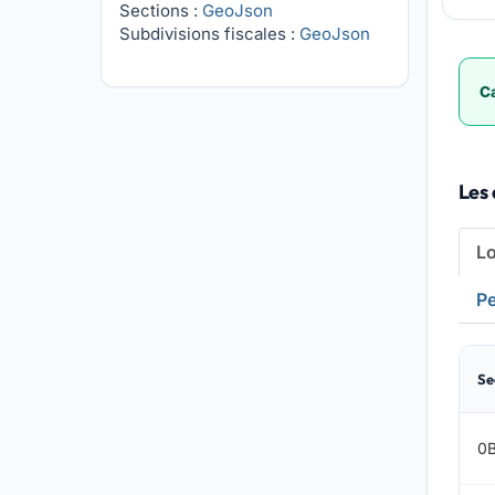
Sections :
GeoJson
Subdivisions fiscales :
GeoJson
Ca
Les 
L
Pe
Se
0B