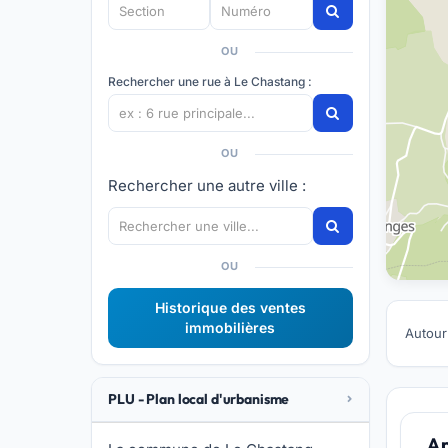
OU
Rechercher une rue à Le Chastang :
OU
Rechercher une autre ville :
OU
Historique des ventes
immobilières
Autour
PLU - Plan local d'urbanisme
A 