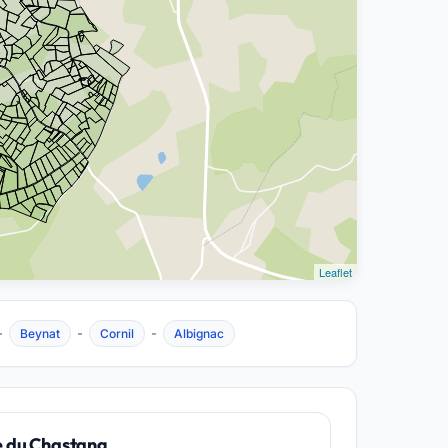
Leaflet
-
-
-
Beynat
Cornil
Albignac
e du Chastang