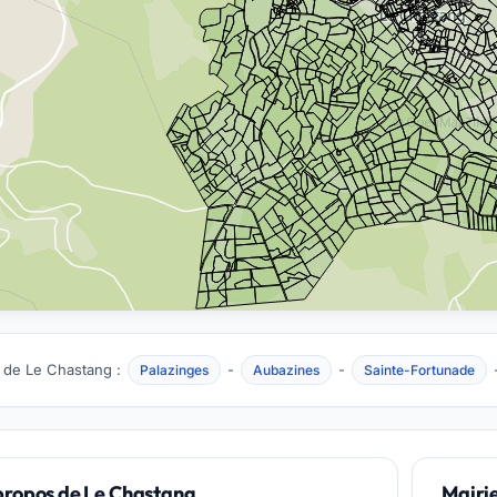
 de Le Chastang :
-
-
Palazinges
Aubazines
Sainte-Fortunade
propos de Le Chastang
Mairi