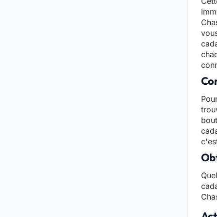
Cett
immo
Chas
vous
cada
chac
conn
Con
Pour
trou
bout
cada
c'es
Obt
Quel
cada
Chas
Act