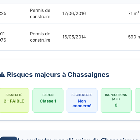
Permis de
C25
17/06/2016
71 m²
construire
11
Permis de
16/05/2014
590 
D76
construire
⚠️ Risques majeurs à Chassaignes
SISMICITÉ
RADON
SÉCHERESSE
INONDATIONS
(AZI)
2 - FAIBLE
Classe 1
Non
0
concerné