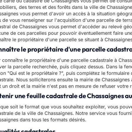
e carte du cadastre de Chassaignes vous permet de consult
biliers, des terres et des forêts dans la ville de Chassaigne
saignes vous permet d'avoir un accès à la situation géograp
 de vous renseigner sur l'acquisition d'une parcelle de terr
stral de Chassaignes vous permet d'accéder au relevé géo
une de ces parcelles pour pouvoir éventuellement faire u
aître le propriétaire d'une parcelle se situant à Chassaigne
naître le propriétaire d'une parcelle cadastr
 connaître le propriétaire d'une parcelle cadastrale à Chassa
ver la parcelle recherchée, puis cliquez dessus. Dans la fen
on "Qui est le propriétaire ?", puis complétez le formulair
strale. Nous solliciterons ensuite la mairie de Chassaignes
t un droit et la mairie n'est pas en mesure de refuser votre 
enir une feuille cadastrale de Chassaignes a
que soit le format que vous souhaitez exploiter, vous pouve
strale de la ville de Chassaignes. Notre service vous fournir
saignes dans tous les formats désirés.
ualités cadastrales