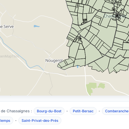
 de Chassaignes :
-
-
Bourg-du-Bost
Petit-Bersac
Comberanche-
-
alemps
Saint-Privat-des-Prés