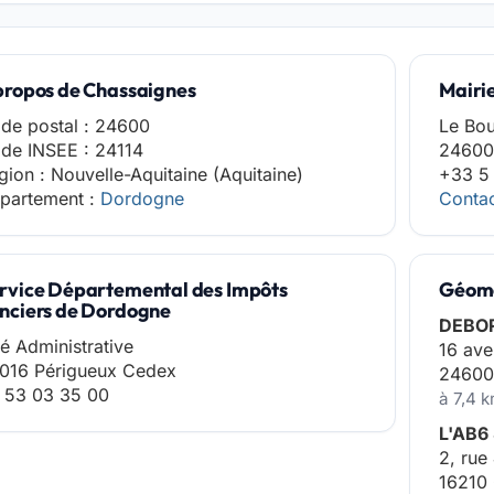
propos de Chassaignes
Mairi
de postal : 24600
Le Bo
de INSEE : 24114
24600
gion : Nouvelle-Aquitaine (Aquitaine)
+33 5
partement :
Dordogne
Contac
rvice Départemental des Impôts
Géomè
nciers de Dordogne
DEBO
té Administrative
16 ave
016 Périgueux Cedex
24600
 53 03 35 00
à 7,4 
L'AB6
2, ru
16210