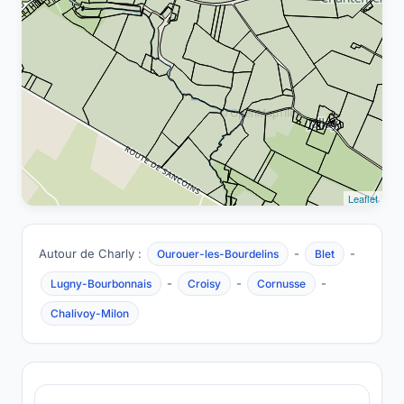
Leaflet
Autour de Charly :
-
-
Ourouer-les-Bourdelins
Blet
-
-
-
Lugny-Bourbonnais
Croisy
Cornusse
Chalivoy-Milon