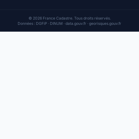
© 2026 France Cadastre. Tous droits réservés.
Données : DGFiP · DINUM · data.gouv.fr · georisques.gouv.fr