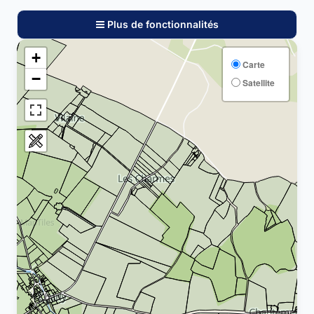
Plus de fonctionnalités
+
Carte
−
Satellite