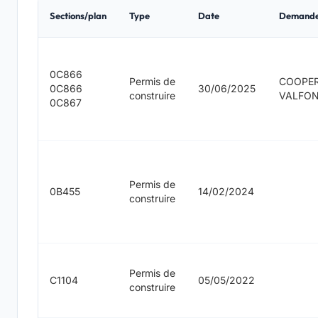
Sections/plan
Type
Date
Demand
0C866
Permis de
COOPER
0C866
30/06/2025
construire
VALFON
0C867
Permis de
0B455
14/02/2024
construire
Permis de
C1104
05/05/2022
construire