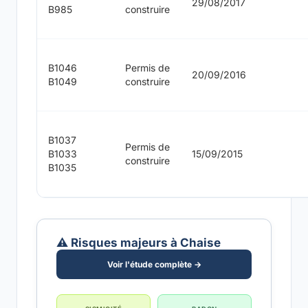
29/08/2017
B985
construire
B1046
Permis de
20/09/2016
B1049
construire
B1037
Permis de
B1033
15/09/2015
construire
B1035
⚠️ Risques majeurs à Chaise
Voir l'étude complète →