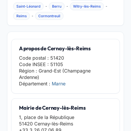
-
-
-
Saint-Léonard
Berru
Witry-lès-Reims
-
Reims
Cormontreuil
A propos de Cernay-lès-Reims
Code postal : 51420
Code INSEE : 51105
Région : Grand-Est (Champagne
Ardenne)
Département :
Marne
Mairie de Cernay-lès-Reims
1, place de la République
51420 Cernay-lès-Reims
+33 3 26 07 06 89