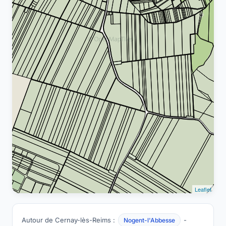
Leaflet
Autour de Cernay-lès-Reims :
-
Nogent-l'Abbesse