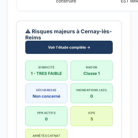
construire
EST IM
⚠️ Risques majeurs à Cernay-lès-
Reims
Voir l'étude complète →
SISMICITÉ
RADON
1 - TRES FAIBLE
Classe 1
SÉCHERESSE
INONDATIONS (AZI)
Non concerné
0
PPR ACTIFS
ICPE
0
5
ARRÊTÉS CATNAT