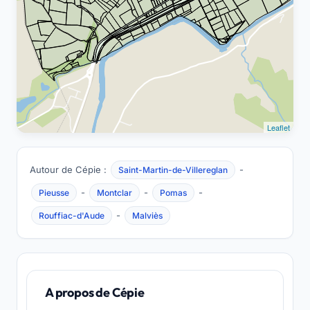
Leaflet
Autour de Cépie :
-
Saint-Martin-de-Villereglan
-
-
-
Pieusse
Montclar
Pomas
-
Rouffiac-d'Aude
Malviès
A propos de Cépie