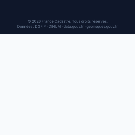
© 2026 France Cadastre. Tous droits réservés.
Données : DGFiP · DINUM · data.gouv.fr · georisques.gouv.fr