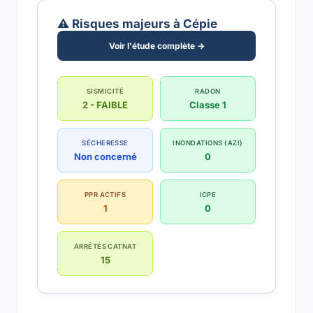
⚠️ Risques majeurs à Cépie
Voir l'étude complète →
SISMICITÉ
RADON
2 - FAIBLE
Classe 1
SÉCHERESSE
INONDATIONS (AZI)
Non concerné
0
PPR ACTIFS
ICPE
1
0
ARRÊTÉS CATNAT
15