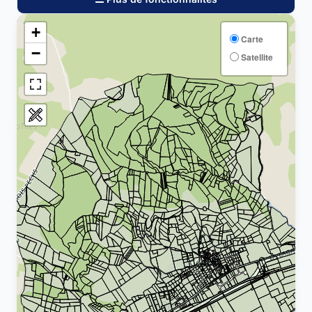
+
Carte
−
Satellite