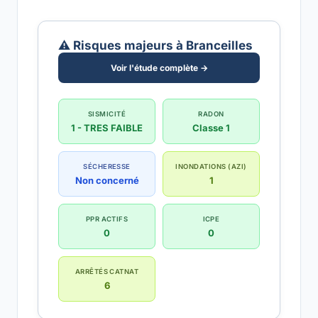
⚠️ Risques majeurs à Branceilles
Voir l'étude complète →
SISMICITÉ
RADON
1 - TRES FAIBLE
Classe 1
SÉCHERESSE
INONDATIONS (AZI)
Non concerné
1
PPR ACTIFS
ICPE
0
0
ARRÊTÉS CATNAT
6