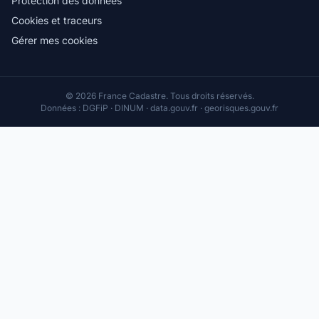
Protection des données
Cookies et traceurs
Gérer mes cookies
© 2026 France Cadastre. Tous droits réservés.
Données : DGFiP · DINUM · data.gouv.fr · georisques.gouv.fr