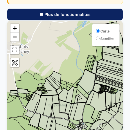
Plus de fonctionnalités
+
Carte
−
Satellite