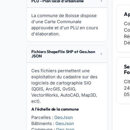
PLU - Plan local d'urbanisme
A 
La commune de Boisse dispose
d'une Carte Communale
Co
approuvée et d'un PLU en cours
Co
d'élaboration.
Ré
Dé
Fichiers ShapeFile SHP et GeoJson
JSON
Se
Ces fichiers permettent une
Fo
exploitation du cadastre sur des
Ci
logiciels de cartographie SIG
24
(QGIS, ArcGIS, GvSIG,
05
VectorWorks, AutoCAD, Map3D,
ect).
A l'échelle de la commune
Parcelles :
GeoJson
Bâtiments :
GeoJson
Commune :
GeoJson