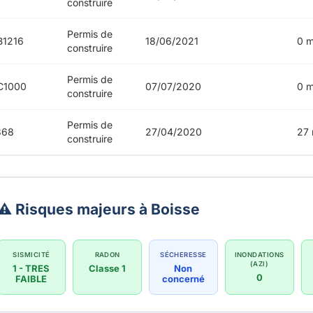
construire
Permis de
B1216
18/06/2021
0 m
construire
Permis de
C1000
07/07/2020
0 m
construire
Permis de
368
27/04/2020
27 
construire
⚠️ Risques majeurs à Boisse
SISMICITÉ
RADON
SÉCHERESSE
INONDATIONS
(AZI)
1 - TRES
Classe 1
Non
0
FAIBLE
concerné