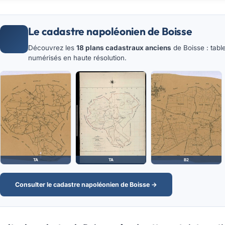
Le cadastre napoléonien de Boisse
Découvrez les
18 plans cadastraux anciens
de Boisse : tabl
numérisés en haute résolution.
TA
TA
B2
Consulter le cadastre napoléonien de Boisse →