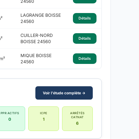
24560
LAGRANGE BOISSE
²
Détails
24560
CUILLER-NORD
²
Détails
BOISSE 24560
MIQUE BOISSE
m²
Détails
24560
Voir l'étude complète →
PPR ACTIFS
ICPE
ARRÊTÉS
CATNAT
0
1
6