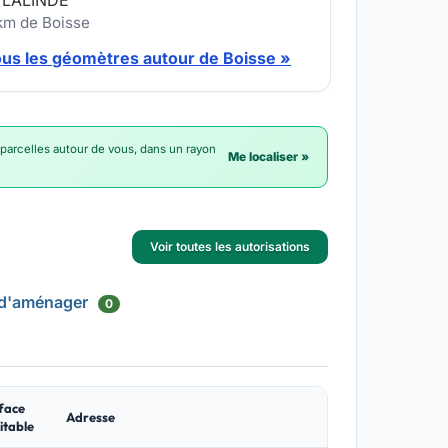
 LALINDE
 km de Boisse
ous les géomètres autour de Boisse »
 parcelles autour de vous, dans un rayon
Me localiser »
Voir toutes les autorisations
 d'aménager
0
face
Adresse
itable