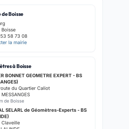
 de Boisse
urg
 Boisse
 53 58 73 08
ter la mairie
tres à Boisse
ER BONNET GEOMETRE EXPERT - BS
SANGES)
route du Quartier Caliot
0 MESSANGES
km de Boisse
L SELARL de Géomètres-Experts - BS
NDE)
 Claveille