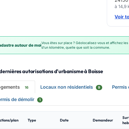
24150
à 14,9
Voir t
Vous êtes sur place ? Géolocalisez-vous et affichez les
dastre autour de moi
d'un kilomètre, quelle que soit la commune.
dernières autorisations d'urbanisme à Boisse
ogements
Locaux non résidentiels
Permis
16
9
rmis de démolir
1
Sur
ctions/plan
Type
Date
Demandeur
hab