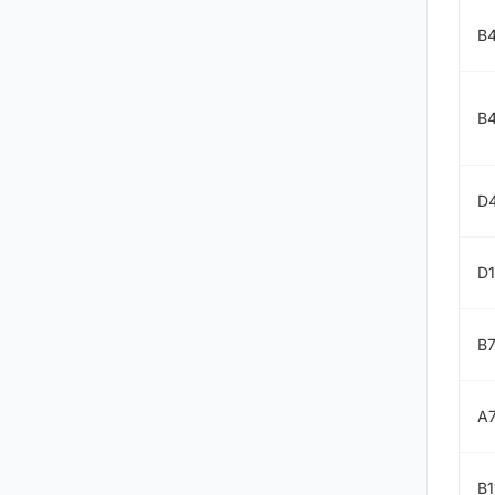
B
B
D
D1
B7
A
B1