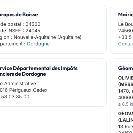
propos de Boisse
Mairie
de postal : 24560
Le Bo
de INSEE : 24045
24560
gion : Nouvelle-Aquitaine (Aquitaine)
+33 5
partement :
Dordogne
Contac
rvice Départemental des Impôts
Géomè
nciers de Dordogne
OLIVI
té Administrative
(MES
016 Périgueux Cedex
1470, 
 53 03 35 00
4066
à 8,5 
GEOVA
(LALI
13 Rue