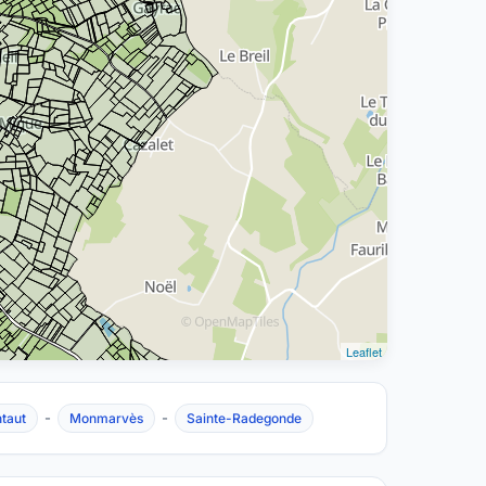
Leaflet
-
-
taut
Monmarvès
Sainte-Radegonde