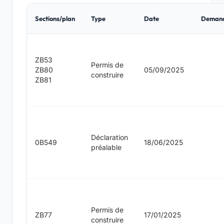
Sections/plan
Type
Date
Deman
ZB53
Permis de
ZB80
05/09/2025
construire
ZB81
Déclaration
0B549
18/06/2025
préalable
Permis de
ZB77
17/01/2025
construire