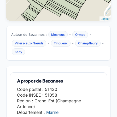
Leaflet
Autour de Bezannes :
-
-
Mesneux
Ormes
-
-
-
Villers-aux-Nœuds
Tinqueux
Champfleury
Sacy
A propos de Bezannes
Code postal : 51430
Code INSEE : 51058
Région : Grand-Est (Champagne
Ardenne)
Département :
Marne