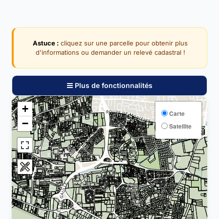
Astuce :
cliquez sur une parcelle pour obtenir plus
d'informations ou demander un relevé cadastral !
Plus de fonctionnalités
+
Carte
−
Satellite