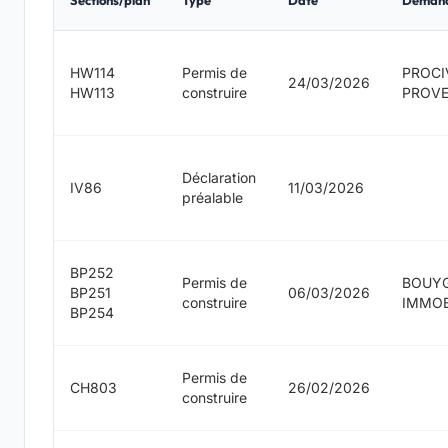
Sections/plan
Type
Date
Deman
HW114
Permis de
PROCI
24/03/2026
HW113
construire
PROV
Déclaration
IV86
11/03/2026
préalable
BP252
Permis de
BOUY
BP251
06/03/2026
construire
IMMOB
BP254
Permis de
CH803
26/02/2026
construire