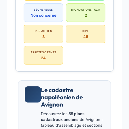
SÉCHERESSE
INONDATIONS (AZI)
Non concerné
2
PPR ACTIFS
ICPE
3
48
ARRÊTÉS CATNAT
24
Le cadastre
napoléonien de
Avignon
Découvrez les
55 plans
cadastraux anciens
de Avignon :
tableau d'assemblage et sections