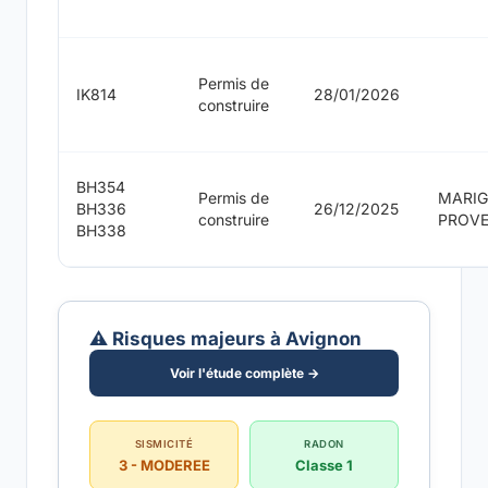
Permis de
IK814
28/01/2026
construire
BH354
Permis de
MARI
BH336
26/12/2025
construire
PROV
BH338
⚠️ Risques majeurs à Avignon
Voir l'étude complète →
SISMICITÉ
RADON
3 - MODEREE
Classe 1