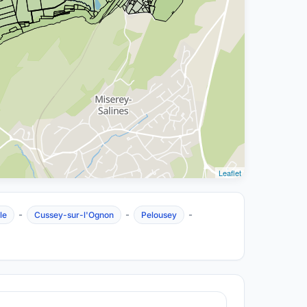
Leaflet
-
-
-
le
Cussey-sur-l'Ognon
Pelousey