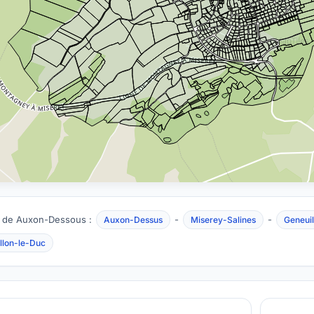
 de Auxon-Dessous :
-
-
Auxon-Dessus
Miserey-Salines
Geneuil
llon-le-Duc