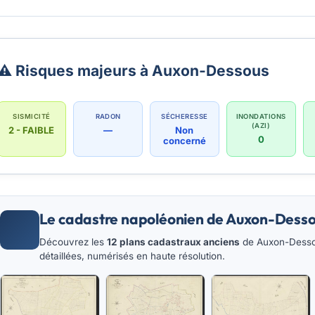
⚠️ Risques majeurs à Auxon-Dessous
SISMICITÉ
RADON
SÉCHERESSE
INONDATIONS
(AZI)
2 - FAIBLE
—
Non
0
concerné
Le cadastre napoléonien de Auxon-Dess
Découvrez les
12 plans cadastraux anciens
de Auxon-Dessou
détaillées, numérisés en haute résolution.