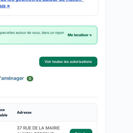
us »
 parcelles autour de vous, dans un rayon
Me localiser »
Voir toutes les autorisations
d'aménager
0
ace
Adresse
able
37 RUE DE LA MAIRIE