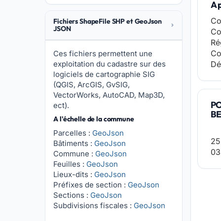
A 
Co
Fichiers ShapeFile SHP et GeoJson
JSON
Co
Ré
Co
Ces fichiers permettent une
exploitation du cadastre sur des
Dé
logiciels de cartographie SIG
(QGIS, ArcGIS, GvSIG,
VectorWorks, AutoCAD, Map3D,
P
ect).
B
A l'échelle de la commune
Parcelles :
GeoJson
25
Bâtiments :
GeoJson
03
Commune :
GeoJson
Feuilles :
GeoJson
Lieux-dits :
GeoJson
Préfixes de section :
GeoJson
Sections :
GeoJson
Subdivisions fiscales :
GeoJson