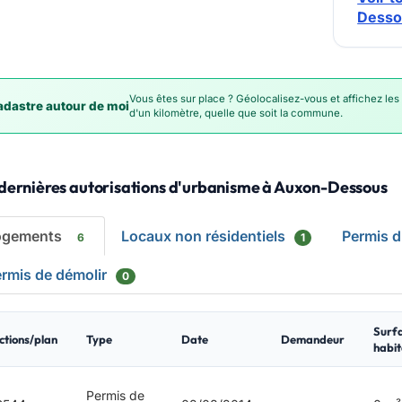
Desso
Vous êtes sur place ? Géolocalisez-vous et affichez les
dastre autour de moi
d'un kilomètre, quelle que soit la commune.
 dernières autorisations d'urbanisme à Auxon-Dessous
ogements
Locaux non résidentiels
Permis 
6
1
rmis de démolir
0
Surf
ctions/plan
Type
Date
Demandeur
habit
Permis de