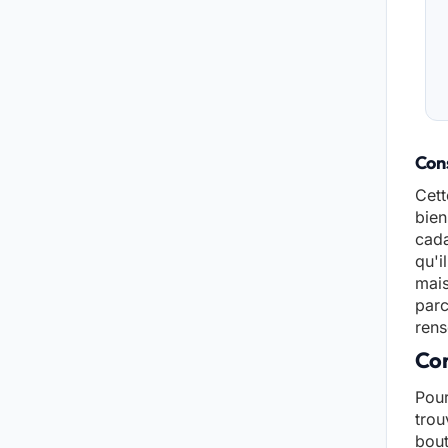
Cons
Cett
bien
cada
qu'i
mais
parc
rens
Con
Pour
trou
bout