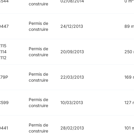
C544
02/08/2014
0 m²
construire
Permis de
D447
24/12/2013
89 m
construire
115
Permis de
114
20/09/2013
250 
construire
112
Permis de
E79P
22/03/2013
169 
construire
Permis de
C599
10/03/2013
127 
construire
Permis de
D441
28/02/2013
101 
construire