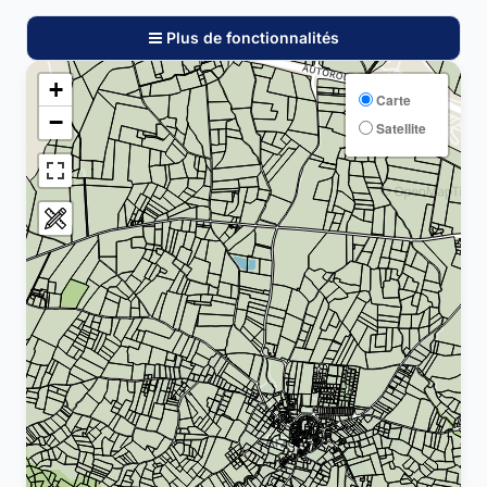
Plus de fonctionnalités
+
Carte
−
Satellite