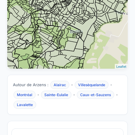
Leaflet
Autour de Arzens :
-
-
Alairac
Villesèquelande
-
-
-
Montréal
Sainte-Eulalie
Caux-et-Sauzens
Lavalette