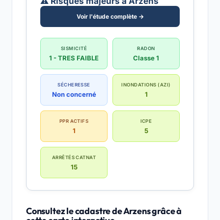
⚠️ Risques majeurs à Arzens
Voir l'étude complète →
SISMICITÉ
RADON
1 - TRES FAIBLE
Classe 1
SÉCHERESSE
INONDATIONS (AZI)
Non concerné
1
PPR ACTIFS
ICPE
1
5
ARRÊTÉS CATNAT
15
Consultez le cadastre de Arzens grâce à