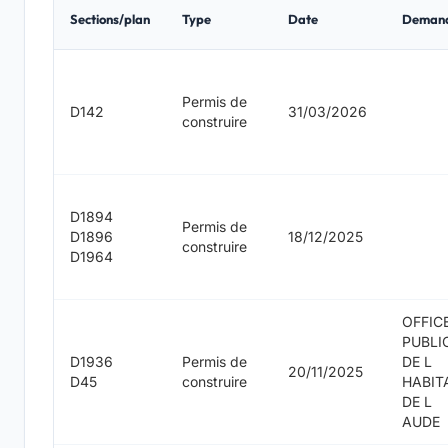
Sections/plan
Type
Date
Deman
Permis de
D142
31/03/2026
construire
D1894
Permis de
D1896
18/12/2025
construire
D1964
OFFIC
PUBLI
D1936
Permis de
DE L
20/11/2025
D45
construire
HABIT
DE L
AUDE