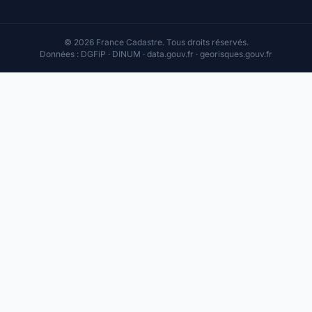
© 2026 France Cadastre. Tous droits réservés.
Données : DGFiP · DINUM · data.gouv.fr · georisques.gouv.fr