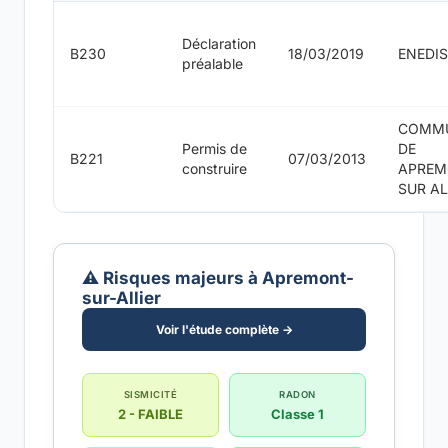
Déclaration
B230
18/03/2019
ENEDIS
préalable
COMM
Permis de
DE
B221
07/03/2013
construire
APREM
SUR AL
⚠️ Risques majeurs à Apremont-
sur-Allier
Voir l'étude complète →
SISMICITÉ
RADON
2 - FAIBLE
Classe 1