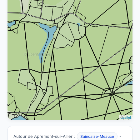
Leaflet
Autour de Apremont-sur-Allier :
-
Saincaize-Meauce