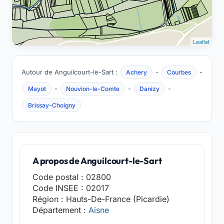
Leaflet
Autour de Anguilcourt-le-Sart :
-
-
Achery
Courbes
-
-
-
Mayot
Nouvion-le-Comte
Danizy
Brissay-Choigny
A propos de Anguilcourt-le-Sart
Code postal : 02800
Code INSEE : 02017
Région : Hauts-De-France (Picardie)
Département :
Aisne