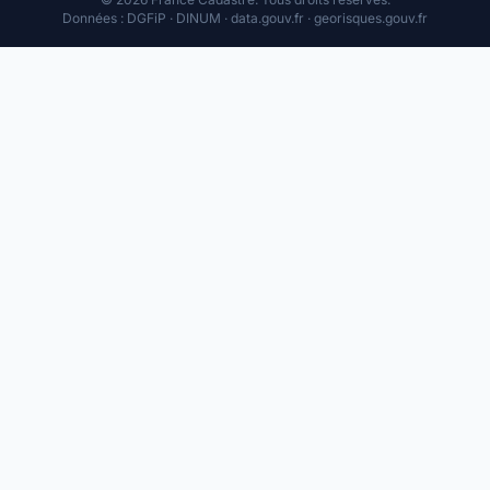
Données : DGFiP · DINUM · data.gouv.fr · georisques.gouv.fr