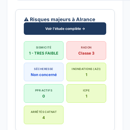
⚠️ Risques majeurs à Alrance
Voir l'étude complète →
SISMICITÉ
RADON
1 - TRES FAIBLE
Classe 3
SÉCHERESSE
INONDATIONS (AZI)
Non concerné
1
PPR ACTIFS
ICPE
0
1
ARRÊTÉS CATNAT
4