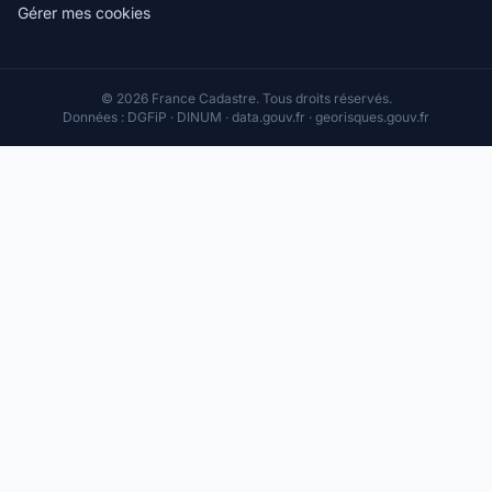
Gérer mes cookies
© 2026 France Cadastre. Tous droits réservés.
Données : DGFiP · DINUM · data.gouv.fr · georisques.gouv.fr