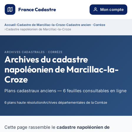
France Cadastre
Mon compte
Accueil
Cadastre de Marcillac-la-Croze
Cadastre ancien · Corrèze
Cadastre napoléonien de Marcillac-la-Croze
ARCHIVES CADASTRALES · CORRÈZE
Archives du cadastre
napoléonien de Marcillac-la-
Croze
Plans cadastraux anciens — 6 feuilles consultables en ligne
6 plans haute résolution
Archives départementales de la Corrèze
Cette page rassemble le
cadastre napoléonien de