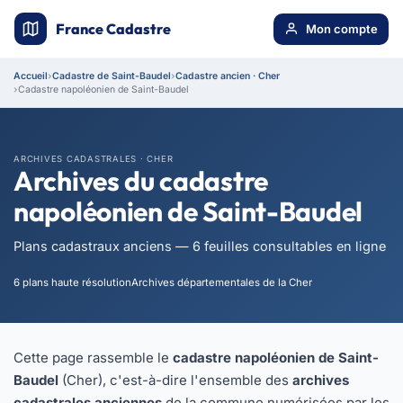
France Cadastre
Mon compte
Accueil
Cadastre de Saint-Baudel
Cadastre ancien · Cher
Cadastre napoléonien de Saint-Baudel
ARCHIVES CADASTRALES · CHER
Archives du cadastre
napoléonien de Saint-Baudel
Plans cadastraux anciens — 6 feuilles consultables en ligne
6 plans haute résolution
Archives départementales de la Cher
Cette page rassemble le
cadastre napoléonien de Saint-
Baudel
(Cher), c'est-à-dire l'ensemble des
archives
cadastrales anciennes
de la commune numérisées par les