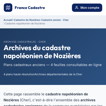
France Cadastre
Mon compte
Accueil
Cadastre de Nozières
Cadastre ancien · Cher
Cadastre napoléonien de Nozières
ARCHIVES CADASTRALES · CHER
Archives du cadastre
napoléonien de Nozières
Plans cadastraux anciens — 4 feuilles consultables en ligne
4 plans haute résolution
Archives départementales de la Cher
Cette page rassemble le
cadastre napoléonien de
Nozières
(Cher), c'est-à-dire l'ensemble des
archives
cadastrales anciennes
de la commune numérisées par les