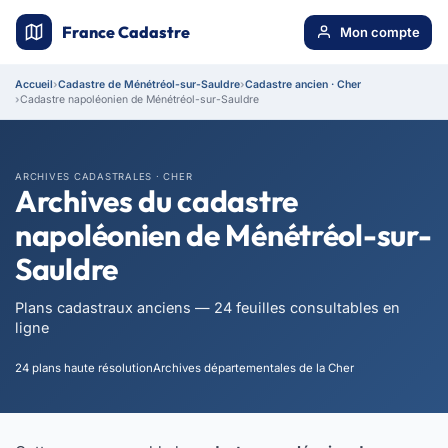
France Cadastre
Mon compte
Accueil
Cadastre de Ménétréol-sur-Sauldre
Cadastre ancien · Cher
Cadastre napoléonien de Ménétréol-sur-Sauldre
ARCHIVES CADASTRALES · CHER
Archives du cadastre
napoléonien de Ménétréol-sur-
Sauldre
Plans cadastraux anciens — 24 feuilles consultables en
ligne
24 plans haute résolution
Archives départementales de la Cher