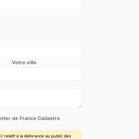
Votre ville
letter de France Cadastre
12
relatif à la délivrance au public des