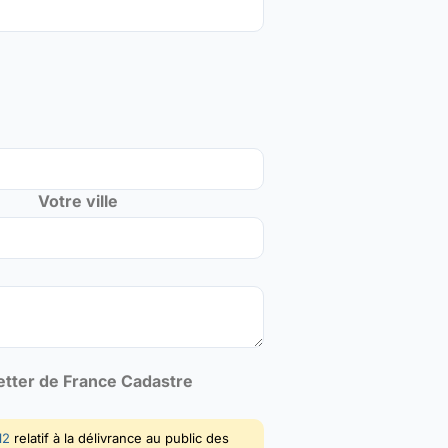
Votre ville
letter de France Cadastre
12
relatif à la délivrance au public des