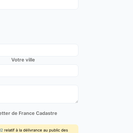
Votre ville
letter de France Cadastre
12
relatif à la délivrance au public des