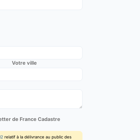
Votre ville
letter de France Cadastre
12
relatif à la délivrance au public des