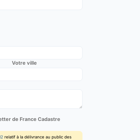
Votre ville
letter de France Cadastre
12
relatif à la délivrance au public des