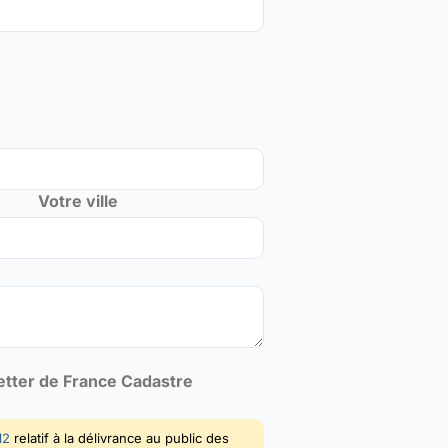
Votre ville
letter de France Cadastre
12
relatif à la délivrance au public des